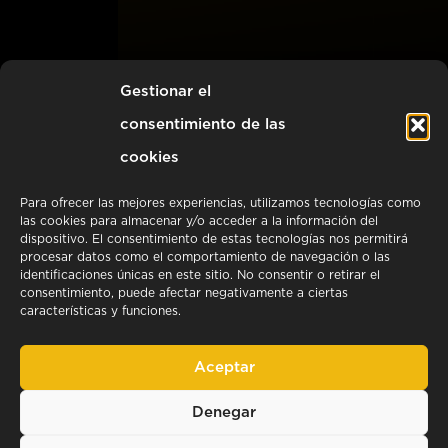
Gestionar el
CON
RESERVA UNA CITA
consentimiento de las
NOSOTROS
cookies
Para ofrecer las mejores experiencias, utilizamos tecnologías como
las cookies para almacenar y/o acceder a la información del
dispositivo. El consentimiento de estas tecnologías nos permitirá
procesar datos como el comportamiento de navegación o las
identificaciones únicas en este sitio. No consentir o retirar el
Hablamos
consentimiento, puede afectar negativamente a ciertas
características y funciones.
Aceptar
Denegar
Política de privacidad
Aviso Legal
Política de cookies