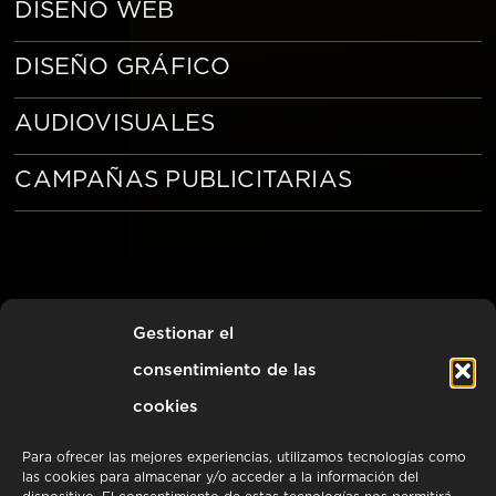
DISEÑO WEB
DISEÑO GRÁFICO
AUDIOVISUALES
CAMPAÑAS PUBLICITARIAS
Gestionar el
CON
RESERVA UNA CITA
consentimiento de las
NOSOTROS
cookies
Para ofrecer las mejores experiencias, utilizamos tecnologías como
las cookies para almacenar y/o acceder a la información del