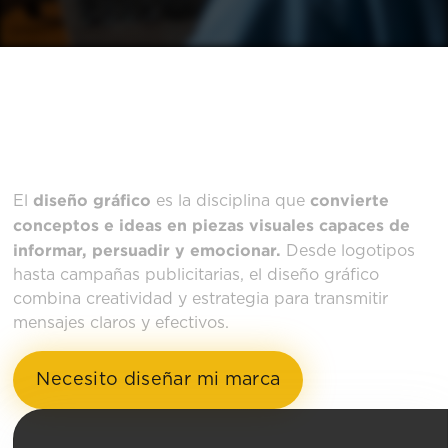
¿QUÉ ES EL DISEÑO
GRÁFICO?
diseño gráfico
convierte
El
es la disciplina que
conceptos e ideas en piezas visuales capaces de
informar, persuadir y emocionar.
Desde logotipos
hasta campañas publicitarias, el diseño gráfico
combina creatividad y estrategia para transmitir
mensajes claros y efectivos.
Necesito diseñar mi marca