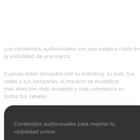
CONTENIDOS
AUDIOVISUALES COMO
PARTE DE TU VISIBILIDAD
Los contenidos audiovisuales son una palanca clave de
la visibilidad de una marca.
Cuando están alineados con tu branding, tu web, tus
redes y tus campañas, el impacto se multiplica:
más atención, más recuerdo y más coherencia en
todos tus canales.
Contenidos audiovisuales para mejorar tu
visibilidad online