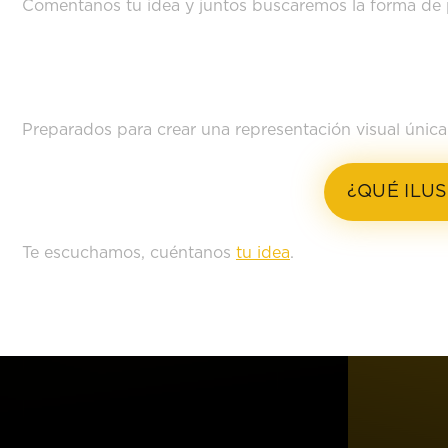
Comentanos tu idea y juntos buscaremos la forma de 
SOMOS AGENCIA DE ILUS
Preparados para crear una representación visual única
¿QUÉ ILU
Te escuchamos, cuéntanos
tu idea
.