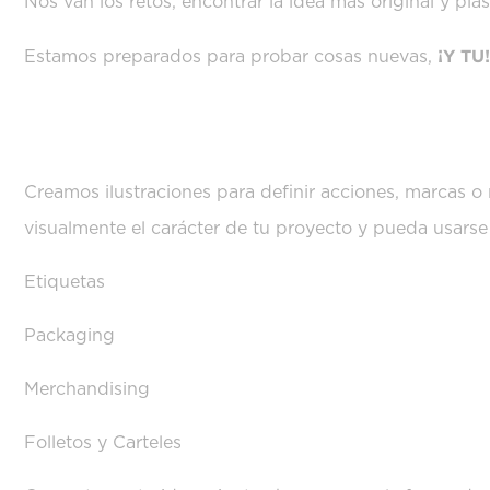
Nos van los retos, encontrar la idea más original y plas
¡Y TU!
Estamos preparados para probar cosas nuevas,
DISEÑAMOS ILUSTRACION
Creamos ilustraciones para definir acciones, marcas o
visualmente el carácter de tu proyecto y pueda usarse
Etiquetas
Packaging
Merchandising
Folletos y Carteles