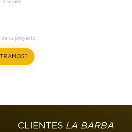
plasmarla.
TRACIÓN
 de tu proyecto
STRAMOS?
LA BARBA
CLIENTES